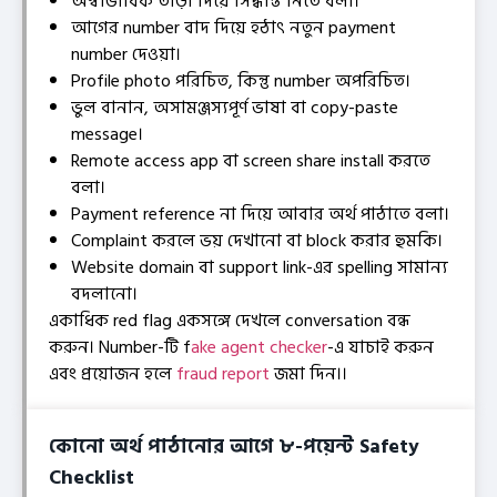
অস্বাভাবিক তাড়া দিয়ে সিদ্ধান্ত নিতে বলা।
আগের number বাদ দিয়ে হঠাৎ নতুন payment
number দেওয়া।
Profile photo পরিচিত, কিন্তু number অপরিচিত।
ভুল বানান, অসামঞ্জস্যপূর্ণ ভাষা বা copy-paste
message।
Remote access app বা screen share install করতে
বলা।
Payment reference না দিয়ে আবার অর্থ পাঠাতে বলা।
Complaint করলে ভয় দেখানো বা block করার হুমকি।
Website domain বা support link-এর spelling সামান্য
বদলানো।
একাধিক red flag একসঙ্গে দেখলে conversation বন্ধ
করুন। Number-টি f
ake agent checker
-এ যাচাই করুন
এবং প্রয়োজন হলে
fraud report
জমা দিন।।
কোনো অর্থ পাঠানোর আগে ৮-পয়েন্ট Safety
Checklist