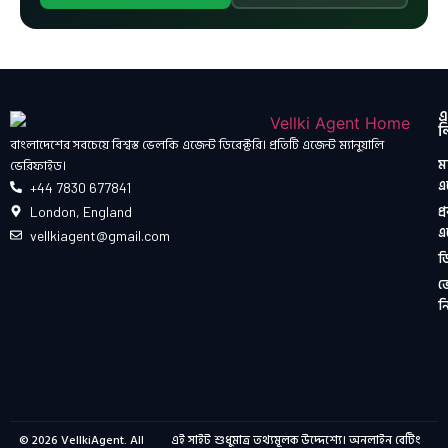
এ
ল
বাংলাদেশের সবচেয়ে বিশ্বস্ত ভেলকি এজেন্ট ডিরেক্টরি। প্রতিটি এজেন্ট ম্যানুয়ালি
মা
ভেরিফাইড।
এ
+44 7830 677841
প্
London, England
এ
vellkiagent@gmail.com
ড
ভ
ন
© 2026
VellkiAgent
. All
এই সাইট শুধুমাত্র তথ্যমূলক উদ্দেশ্যে। অনলাইন বেটিং