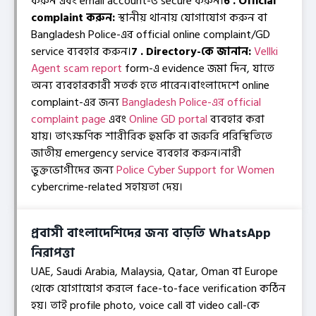
করুন এবং email account-ও secure করুন।
6 . Official
complaint করুন:
স্থানীয় থানায় যোগাযোগ করুন বা
Bangladesh Police-এর official online complaint/GD
service ব্যবহার করুন।
7 . Directory-কে জানান:
Vellki
Agent scam report
form-এ evidence জমা দিন, যাতে
অন্য ব্যবহারকারী সতর্ক হতে পারেন।
বাংলাদেশে online
complaint-এর জন্য
Bangladesh Police-এর official
complaint page
এবং
Online GD portal
ব্যবহার করা
যায়। তাৎক্ষণিক শারীরিক হুমকি বা জরুরি পরিস্থিতিতে
জাতীয় emergency service ব্যবহার করুন।
নারী
ভুক্তভোগীদের জন্য
Police Cyber Support for Women
cybercrime-related সহায়তা দেয়।
প্রবাসী বাংলাদেশিদের জন্য বাড়তি WhatsApp
নিরাপত্তা
UAE, Saudi Arabia, Malaysia, Qatar, Oman বা Europe
থেকে যোগাযোগ করলে face-to-face verification কঠিন
হয়। তাই profile photo, voice call বা video call-কে