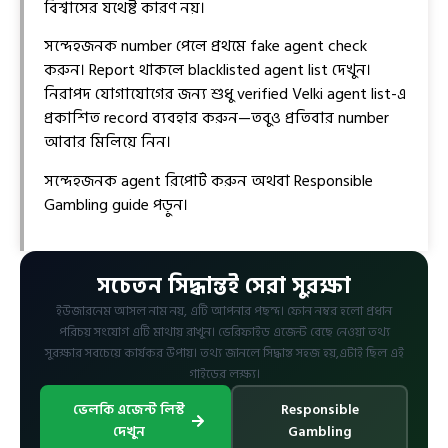
বিশ্বাসের যথেষ্ট কারণ নয়।
সন্দেহজনক number পেলে প্রথমে
fake agent check
করুন। Report থাকলে
blacklisted agent list
দেখুন।
নিরাপদ যোগাযোগের জন্য শুধু
verified Velki agent list
-এ
প্রকাশিত record ব্যবহার করুন—তবুও প্রতিবার number
আবার মিলিয়ে নিন।
সন্দেহজনক agent রিপোর্ট করুন
অথবা
Responsible
Gambling guide
পড়ুন।
সচেতন সিদ্ধান্তই সেরা সুরক্ষা
ইউজারনেম আসল নাম নয়, এটি আপনার পছন্দ। ফোন নম্বর হলো প্রধান
পরিচয় সংযোগ এটি মাথায় রাখুন। ভেরিফাইড এজেন্ট বেছে নেওয়া তথ্য
সুরক্ষার সবচেয়ে কার্যকর উপায়। তথ্য জানলে সিদ্ধান্ত সহজ হয়,এটাই ছিল এই
গাইডের লক্ষ্য।
ভেলকি এজেন্ট লিস্ট
Responsible
দেখুন
Gambling