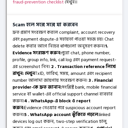
fraud-prevention checklist
দেখুন।।
Scam হলে সঙ্গে সঙ্গে যা করবেন
দ্রুত প্রমাণ সংরক্ষণ করলে complaint, account recovery
এবং payment dispute-এ সহায়তা পাওয়া সহজ হয়। Chat
delete করার আগে নিচের ধাপগুলো অনুসরণ করুন।
1.
Evidence সংরক্ষণ করুন:
পুরো chat, phone number,
profile, group info, link, call log এবং payment request-
এর screenshot নিন।
2 . Transaction reference লিখে
রাখুন: দেখুন
TxID, তারিখ, সময়, amount এবং recipient
number আলাদা জায়গায় সংরক্ষণ করুন।
3 . Financial
provider-কে দ্রুত জানান:
সংশ্লিষ্ট bank, mobile financial
service বা wallet-এর official support channel ব্যবহার
করুন।
4 . WhatsApp-এ block ও report
করুন:
Evidence নেওয়ার পরে suspicious account report
করুন।
5 . WhatsApp account ঝুঁকিতে পড়লে:
linked
devices log out করুন, two-step verification চালু