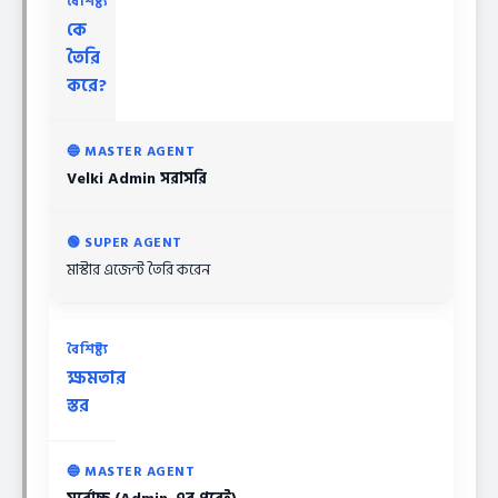
কে
তৈরি
করে?
Velki Admin সরাসরি
মাস্টার এজেন্ট তৈরি করেন
ক্ষমতার
স্তর