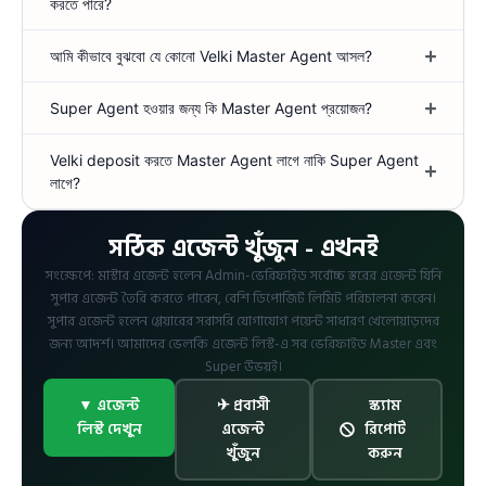
করতে পারে?
আমি কীভাবে বুঝবো যে কোনো Velki Master Agent আসল?
Super Agent হওয়ার জন্য কি Master Agent প্রয়োজন?
Velki deposit করতে Master Agent লাগে নাকি Super Agent
লাগে?
সঠিক এজেন্ট খুঁজুন - এখনই
সংক্ষেপে: মাস্টার এজেন্ট হলেন Admin-ভেরিফাইড সর্বোচ্চ স্তরের এজেন্ট যিনি
সুপার এজেন্ট তৈরি করতে পারেন, বেশি ডিপোজিট লিমিট পরিচালনা করেন।
সুপার এজেন্ট হলেন প্লেয়ারের সরাসরি যোগাযোগ পয়েন্ট সাধারণ খেলোয়াড়দের
জন্য আদর্শ। আমাদের ভেলকি এজেন্ট লিস্ট-এ সব ভেরিফাইড Master এবং
Super উভয়ই।
▼ এজেন্ট
✈ প্রবাসী
স্ক্যাম
লিস্ট দেখুন
এজেন্ট
রিপোর্ট
খুঁজুন
করুন