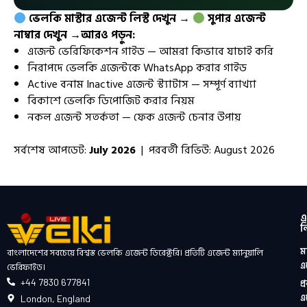
ভেলকি মাস্টার এজেন্ট লিস্ট দেখুন →
সুপার এজেন্ট
নাম্বার দেখুন →
আরও পড়ুন:
এজেন্ট ভেরিফিকেশন গাইড — আমরা কিভাবে যাচাই করি
নিরাপদে ভেলকি এজেন্টকে WhatsApp করার গাইড
Active বনাম Inactive এজেন্ট স্ট্যাটাস — সম্পূর্ণ ব্যাখ্যা
বিকাশে ভেলকি ডিপোজিট করার নিয়ম
নকল এজেন্ট সতর্কতা — ফেক এজেন্ট চেনার উপায়
সর্বশেষ আপডেট:
July 2026
| পরবর্তী রিভিউ: August 2026
এ
ল
মা
বাংলাদেশের সবচেয়ে বিশ্বস্ত ভেলকি এজেন্ট ডিরেক্টরি। প্রতিটি এজেন্ট ম্যানুয়ালি
এ
ভেরিফাইড।
+44 7830 677841
প্
এ
London, England