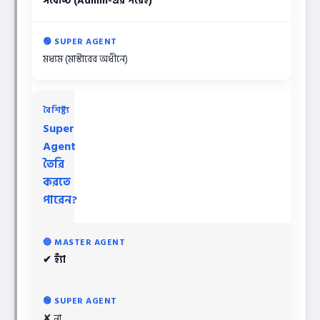
সর্বোচ্চ (Admin-এর পরেই)
মধ্যম (মাস্টারের অধীনে)
Super
Agent
তৈরি
করতে
পারেন?
✔ হ্যাঁ
✘ না