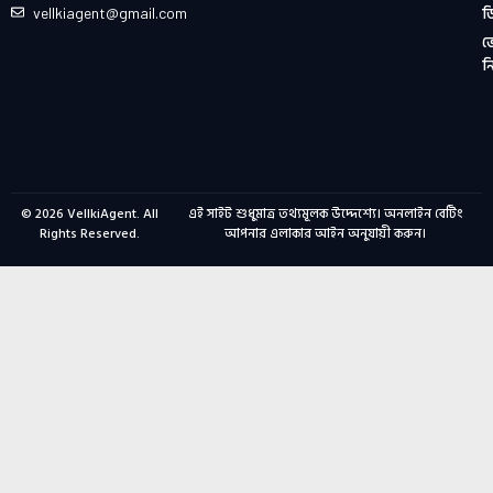
ড
vellkiagent@gmail.com
ভ
ন
© 2026
VellkiAgent
. All
এই সাইট শুধুমাত্র তথ্যমূলক উদ্দেশ্যে। অনলাইন বেটিং
Rights Reserved.
আপনার এলাকার আইন অনুযায়ী করুন।