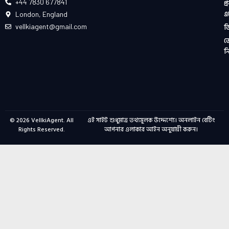
+44 7830 677841
প্
এ
London, England
ড
vellkiagent@gmail.com
ভ
ন
© 2026
VellkiAgent
. All
এই সাইট শুধুমাত্র তথ্যমূলক উদ্দেশ্যে। অনলাইন বেটিং
Rights Reserved.
আপনার এলাকার আইন অনুযায়ী করুন।