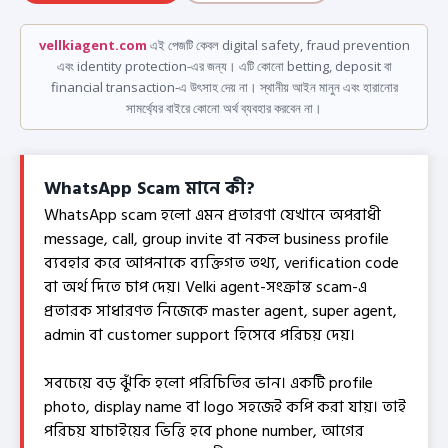
vellkiagent.com
এই পেজটি কেবল digital safety, fraud prevention
এবং identity protection-এর জন্য। এটি কোনো betting, deposit বা
financial transaction-এ উৎসাহ দেয় না। স্থানীয় আইন মানুন এবং হারানোর
সামর্থ্যের বাইরে কোনো অর্থ ব্যবহার করবেন না।
WhatsApp Scam মানে কী?
WhatsApp scam হলো এমন প্রতারণা যেখানে অপরাধী
message, call, group invite বা নকল business profile
ব্যবহার করে আপনাকে ব্যক্তিগত তথ্য, verification code
বা অর্থ দিতে চাপ দেয়। Velki agent-সংক্রান্ত scam-এ
প্রতারক সাধারণত নিজেকে master agent, super agent,
admin বা customer support হিসেবে পরিচয় দেয়।
সবচেয়ে বড় ঝুঁকি হলো পরিচিতির ভান। একটি profile
photo, display name বা logo সহজেই কপি করা যায়। তাই
পরিচয় যাচাইয়ের ভিত্তি হবে phone number, আগের