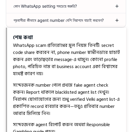
কোন WhatsApp setting সবচেয়ে জরুরি?
প্রবাসীরা কীভাবে agent number বেশি নিরাপদে যাচাই করবেন?
শেষ কথা
WhatsApp scam প্রতিরোধের মূল নিয়ম তিনটি: secret
code share করবেন না, phone number স্বাধীনভাবে যাচাই
করুন এবং তাড়াহুড়ার message-এ থামুন। কোনো profile
photo, পরিচিত নাম বা business account একা বিশ্বাসের
যথেষ্ট কারণ নয়।
সন্দেহজনক number পেলে প্রথমে
fake agent check
করুন। Report থাকলে
blacklisted agent list
দেখুন।
নিরাপদ যোগাযোগের জন্য শুধু
verified Velki agent list-
এ
প্রকাশিত record ব্যবহার করুন—তবুও প্রতিবার number
আবার মিলিয়ে নিন।
সন্দেহজনক agent রিপোর্ট
করুন অথবা
Responsible
Gambling guide
পড়ুন।