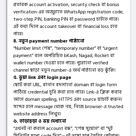
প্রতারক account activation, security check বা bonus
verification-এর অজুহাতে WhatsApp registration code,
two-step PIN, banking PIN বা password চাইতে পারে।
এই তথ্য দিলে account takeover বা financial loss হতে
পারে।
৪. নতুন payment number পাঠানো
“Number limit শেষ”, “temporary number” বা “urgent
payment” বলে অপরিচিত bKash, Nagad, Rocket বা
wallet number দেওয়া হতে পারে। পুরোনো verified
channel ছাড়া নতুন number-এ অর্থ পাঠানো বড় ঝুঁকি।
৫. ভুয়া link এবং login page
ছোট করা URL, বানান বদলানো domain বা login form
পাঠিয়ে credential চুরি করা হতে পারে। Link-এ ক্লিক করার
আগে domain spelling, HTTPS এবং source যাচাই করুন।
সন্দেহ হলে message থেকে নয়, নিজে browser-এ trusted
website address লিখুন।
৬. তাড়াহুড়া ও ভয় দেখানো
“এখনই না করলে account বন্ধ”, “শেষ সুযোগ” বা “দুই
মিনিটের মধ্যে code দিন”—এই ভাষা চাপ তৈরির কৌশল।